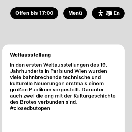
Offen bis 17:00
Menü
En
Programm
Museum
Ferienprogramm:
Bienenwachstücher selber
Ausstellung
machen
Weltausstellung
Audio/Video
Freier Freitag!
Besuch
MUSEUMSCAFE geöffnet!
In den ersten Weltausstellungen des 19.
Jahrhunderts in Paris und Wien wurden
Sonntagsführung in der
Förderer
Dauerausstellung
viele bahnbrechende technische und
kulturelle Neuerungen erstmals einem
Zeit für mich! - Meditation
großen Publikum vorgestellt. Darunter
und Achtsamkeit im
Museum
auch zwei die eng mit der Kulturgeschichte
des Brotes verbunden sind.
#closedbutopen