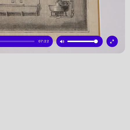
07:22
Mute
Enter
fullscr