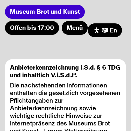
Museum Brot und Kunst
Offen bis 17:00
Menü
En
Programm
Museum
Ferienprogramm: Bienenwachstücher
06.08
selber machen
Ausstellung
Freier Freitag!
07.08
Anbieterkennzeichnung i.S.d. § 6 TDG
Audio/Video
MUSEUMSCAFE geöffnet!
07.08
und inhaltlich V.i.S.d.P.
Besuch
Sonntagsführung in der Dauerausstellung
09.08
Die nachstehenden Informationen
Förderer
Zeit für mich! - Meditation und Achtsamkeit
11.08
im Museum
enthalten die gesetzlich vorgesehenen
Pflichtangaben zur
Anbieterkennzeichnung sowie
wichtige rechtliche Hinweise zur
Internetpräsenz des Museums Brot
und Kunst - Forum Welternährung.