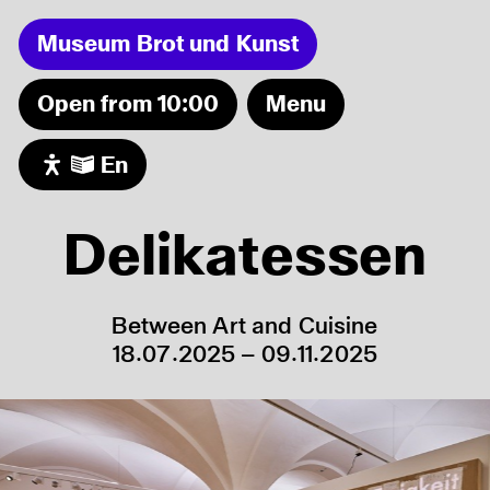
Museum Brot und Kunst
Open from 10:00
Menu
En
Events
Museum
Freier Freitag!
07.08
Exhibitions
MUSEUMSCAFE geöffnet!
07.08
Delikatessen
Sonntagsführung in der Dauerausstellung
09.08
Audio/Video
Blüh auf Dein Herz
11.08
Visit
Ferienprogramm: Honigkuchen backen
13.08
Friends
Between Art and Cuisine
18.07.2025 – 09.11.2025