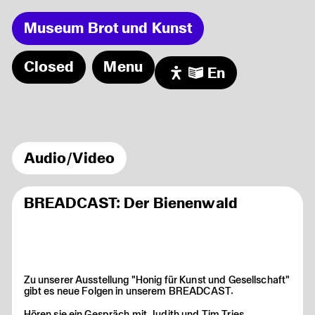
Museum Brot und Kunst
Closed
Menu
En
Events
Museum
Ferienprogramm: Bienenwachstücher
06.08
selber machen
Exhibitions
Freier Freitag!
07.08
Audio/Video
Audio/Video
MUSEUMSCAFE geöffnet!
07.08
Visit
Sonntagsführung in der Dauerausstellung
09.08
BREADCAST: Der Bienenwald
Friends
Blüh auf Dein Herz
11.08
Zu unserer Ausstellung "Honig für Kunst und Gesellschaft"
gibt es neue Folgen in unserem BREADCAST.
Hören sie ein Gespräch mit Judith und Tim Tries,