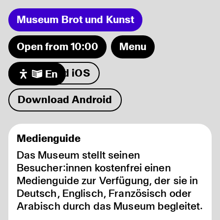
Museum Brot und Kunst
Open from 10:00
Menu
Download iOS
En
Events
Museum
Sonntagsführung in der Dauerausstellung
09.08
Download Android
Exhibitions
Blüh auf Dein Herz
11.08
Ferienprogramm: Honigkuchen backen
13.08
Audio/Video
Familienführung
16.08
Visit
Medienguide
Kuratorinnenführung mit Cocktail
19.08
Friends
Das Museum stellt seinen
Besucher:innen kostenfrei einen
Medienguide zur Verfügung, der sie in
Deutsch, Englisch, Französisch oder
Arabisch durch das Museum begleitet.