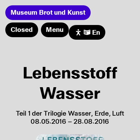
Museum Brot und Kunst
Closed
Menu
En
Events
Museum
Sonntagsführung in der Dauerausstellung
09.08
Exhibitions
Blüh auf Dein Herz
11.08
Lebensstoff
Ferienprogramm: Honigkuchen backen
13.08
Audio/Video
Familienführung
16.08
Visit
Wasser
Kuratorinnenführung mit Cocktail
19.08
Friends
Teil 1 der Trilogie Wasser, Erde, Luft
08.05.2016 – 28.08.2016