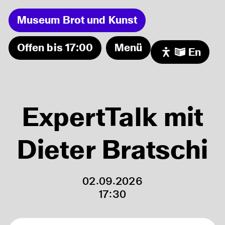
Museum Brot und Kunst
Offen bis 17:00
Menü
En
Programm
Museum
Ferienprogramm: Bienenwachstücher
06.08
selber machen
Ausstellung
ExpertTalk mit
Freier Freitag!
07.08
Audio/Video
MUSEUMSCAFE geöffnet!
07.08
Besuch
Sonntagsführung in der Dauerausstellung
09.08
Dieter Bratschi
Förderer
Zeit für mich! - Meditation und Achtsamkeit
11.08
im Museum
02.09.2026
17:30