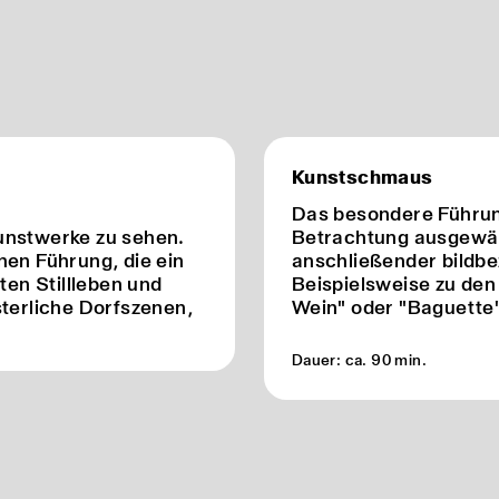
Kunstschmaus
Das besondere Führun
unstwerke zu sehen.
Betrachtung ausgewäh
hen Führung, die ein
anschließender bildb
ten Stillleben und
Beispielsweise zu de
sterliche Dorfszenen,
Wein" oder "Baguette"
Dauer: ca. 90 min.