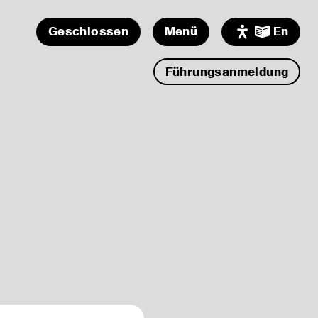
Geschlossen
Menü
En
Programm
Führungsanmeldung
Museum
Ferienprogramm:
Bienenwachstücher selber
Ausstellung
machen
Audio/Video
Freier Freitag!
Besuch
MUSEUMSCAFE geöffnet!
Sonntagsführung in der
Förderer
Dauerausstellung
Zeit für mich! - Meditation
und Achtsamkeit im
Museum