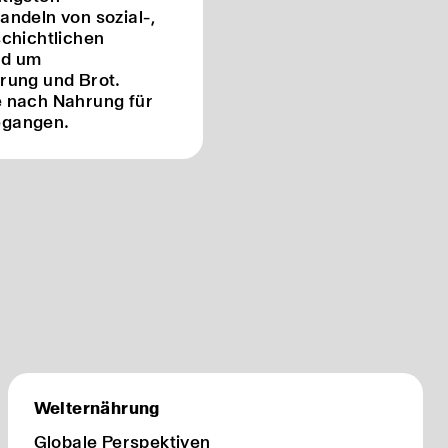
andeln von sozial-,
schichtlichen
nd um
rung und Brot.
e nach Nahrung für
egangen.
Welternährung
Globale Perspektiven