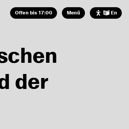
Offen bis 17:00
Menü
En
Programm
Museum
Freier Freitag!
Ausstellung
ischen
MUSEUMSCAFE geöffnet!
Sonntagsführung in der
Audio/Video
Dauerausstellung
Besuch
Zeit für mich! - Meditation
und Achtsamkeit im
Förderer
d der
Museum
Ferienprogramm:
Honigkuchen backen