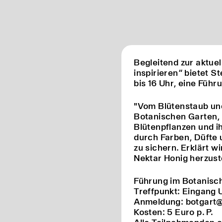
Begleitend zur aktue
inspirieren“ bietet 
bis 16 Uhr, eine Füh
"Vom Blütenstaub un
Botanischen Garten, 
Blütenpflanzen und i
durch Farben, Düfte 
zu sichern. Erklärt 
Nektar Honig herzust
Führung im Botanisc
Treffpunkt: Eingang 
Anmeldung: botgart@
Kosten: 5 Euro p. P.