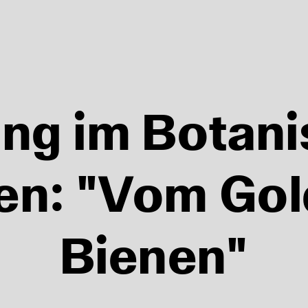
07.08
ng im Botan
07.08
09.08
11.08
en: "Vom Gol
13.08
Bienen"